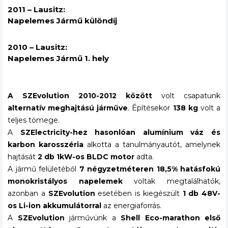
2011 – Lausitz:
Napelemes Jármű különdíj
2010 – Lausitz:
Napelemes Jármű 1. hely
A SZEvolution
2010-2012 között
volt csapatunk
alternatív meghajtású járműve
. Építésekor
138 kg
volt a
teljes tömege.
A
SZElectricity-hez hasonlóan
alumínium váz és
karbon karosszéria
alkotta a tanulmányautót, amelynek
hajtását
2 db 1kW-os BLDC motor
adta.
A jármű felületéből
7 négyzetméteren 18,5% hatásfokú
monokristályos napelemek
voltak megtalálhatók,
azonban a
SZEvolution
esetében is kiegészült
1 db 48V-
os Li-ion akkumulátorral
az energiaforrás.
A
SZEvolution
járművünk a
Shell Eco-marathon első