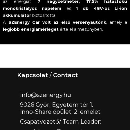
az energiát
7 négyzetméter, 17,5% hatásfokú
monokristályos napelem
és
1 db 48V-os Li-ion
akkumulátor
biztosította.
A
SZEnergy Car volt az első versenyautónk
, amely a
legjobb energiamérleget
érte el a mezőnyben.
Kapcsolat
/
Contact
‏‏‎ ‎
info@szenergy.hu
9026 Győr, Egyetem tér 1.
Inno-Share épület, 2. emelet
Csapatvezető/ Team Leader: