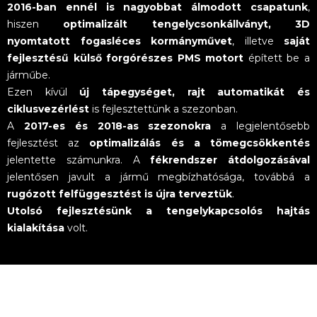
2016-ban ennél is nagyobbat álmodott csapatunk
,
hiszen
optimalizált tengelycsonkállványt, 3D
nyomtatott fogasléces kormányművet
, illetve
saját
fejlesztésű külső forgórészes PMS motort
épített be a
járműbe.
Ezen kívül
új tápegységet, rajt automatikát és
ciklusvezérlést
is fejlesztettünk a szezonban.
A
2017-es és 2018-as szezonokra
a legjelentősebb
fejlesztést az
optimalizálás és a tömegcsökkentés
jelentette számunkra. A
fékrendszer átdolgozásával
jelentősen javult a jármű megbízhatósága, továbbá a
rugózott felfüggesztést is újra terveztük
.
Utolsó fejlesztésünk a tengelykapcsolós hajtás
kialakítása
volt.