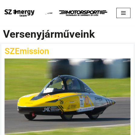
Skip
to
content
Versenyjárműveink
SZEmission