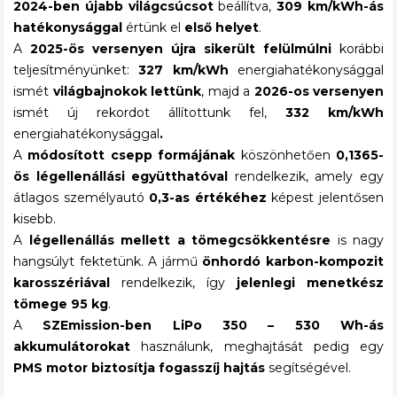
2024-ben újabb világcsúcsot
beállítva,
309 km/kWh-ás
hatékonysággal
értünk el
első helyet
.
A
2025-ös versenyen újra
sikerült felülmúlni
korábbi
teljesítményünket:
327 km/kWh
energiahatékonysággal
ismét
világbajnokok lettünk
, majd a
2026-os versenyen
ismét új rekordot állítottunk fel,
332 km/kWh
energiahatékonysággal
.
A
módosított csepp formájának
köszönhetően
0,1365-
ös légellenállási együtthatóval
rendelkezik, amely egy
átlagos személyautó
0,3-as értékéhez
képest jelentősen
kisebb.
A
légellenállás mellett a tömegcsökkentésre
is nagy
hangsúlyt fektetünk. A jármű
önhordó karbon-kompozit
karosszériával
rendelkezik, így
jelenlegi menetkész
tömege 95 kg
.
A
SZEmission-ben LiPo 350 – 530 Wh-ás
akkumulátorokat
használunk, meghajtását pedig egy
PMS motor biztosítja fogasszíj hajtás
segítségével.