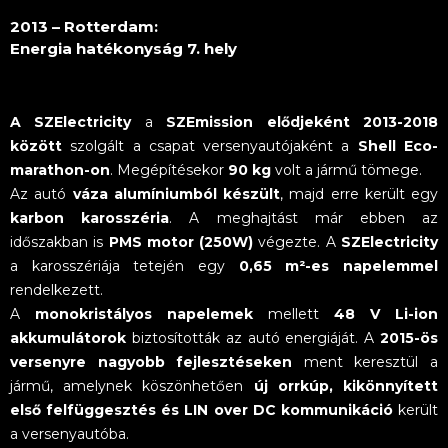
2013 – Rotterdam:
Energia hatékonyság 7. hely
A SZElectricity
a
SZEmission elődjeként
2013-2018
között
szolgált a csapat versenyautójaként a
Shell Eco-
marathon-on
. Megépítésekor
90 kg
volt a jármű tömege.
Az autó
váza alumíniumból készült
, majd erre került egy
karbon karosszéria
. A meghajtást már ebben az
időszakban is
PMS motor (250W)
végezte. A
SZElectricity
a karosszériája tetején egy
0,65 m²-es napelemmel
rendelkezett.
A
monokristályos napelemek
mellett
48 V Li-ion
akkumulátorok
biztosították az autó energiáját. A
2015-ös
versenyre nagyobb fejlesztéseken
ment keresztül a
jármű, amelynek köszönhetően
új orrkúp, kikönnyített
első felfüggesztés és LIN over DC kommunikáció
került
a versenyautóba.