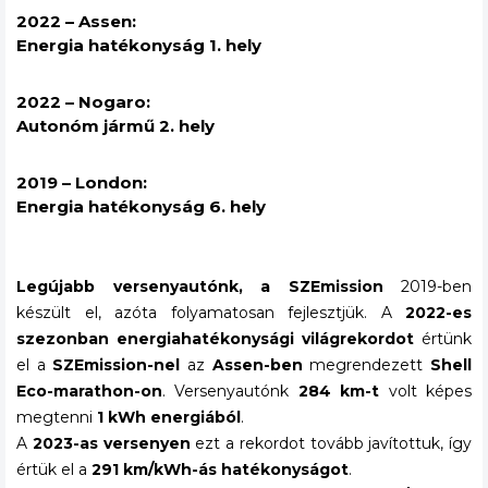
2022 – Assen:
Energia hatékonyság 1. hely
2022 – Nogaro:
Autonóm jármű 2. hely
2019 – London:
Energia hatékonyság 6. hely
Legújabb versenyautónk, a SZEmission
2019-ben
készült el, azóta folyamatosan fejlesztjük. A
2022-es
szezonban energiahatékonysági világrekordot
értünk
el a
SZEmission-nel
az
Assen-ben
megrendezett
Shell
Eco-marathon-on
. Versenyautónk
284 km-t
volt képes
megtenni
1 kWh energiából
.
A
2023-as versenyen
ezt a rekordot tovább javítottuk, így
értük el a
291 km/kWh-ás hatékonyságot
.