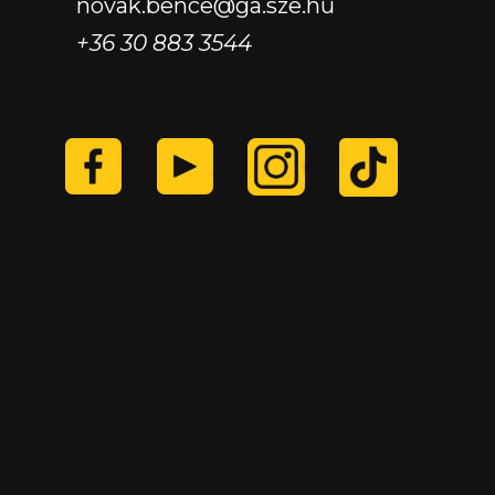
novak.bence@ga.sze.hu
+36 30 883 3544