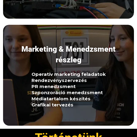
A Marketing & Menedzsment részleg felel a csapat
Marketing & Menedzsment
kommunikációjáért, marketingjéért és
rendezvényeiért. Kezeljük a social media
részleg
felületeket, kidolgozzuk és megvalósítjuk a
marketingstratégiát. Gondoskodunk a
Operatív marketing feladatok
szponzorációról, PR-ról, médiatartalmakról és
Rendezvényszervezés
PR menedzsment
grafikai anyagokról.
Szponzoráció menedzsment
Médiatartalom készítés
Grafikai tervezés
Jelentkezz