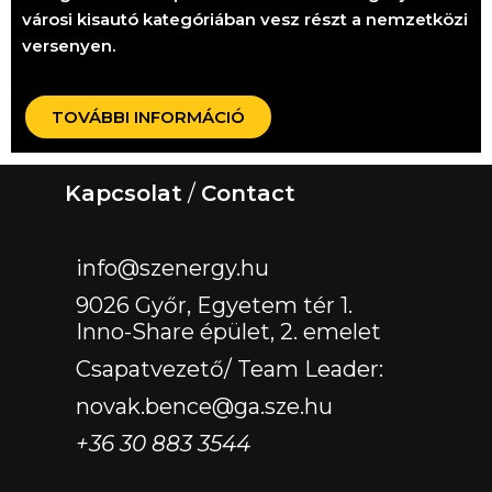
városi kisautó kategóriában vesz részt a nemzetközi
versenyen.
TOVÁBBI INFORMÁCIÓ
Kapcsolat
/
Contact
‏‏‎ ‎
info@szenergy.hu
9026 Győr, Egyetem tér 1.
Inno-Share épület, 2. emelet
Csapatvezető/ Team Leader:
novak.bence@ga.sze.hu
+36 30 883 3544