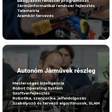
Beágyazott rendszer programozás
Járműinformatikai rendszer fejlesztés
Telemetria
Áramkör tervezés
Jelentkezz
Önvezető járműfejlesztéssel foglalkozó
Autonóm Járművek részleg
részlegünkön mesterséges intelligencia
fejlesztésével foglalkozunk, ahol csapattagjaink
azon dolgoznak, hogy megépítsenek egy
Mesterséges intelligencia
önvezető autót.
Robot Operating System
Szoftverfejlesztés
Robotika, szenzorika, jelfeldolgozás
Szabályozó és tervező algoritmusok, SLAM
Jelentkezz