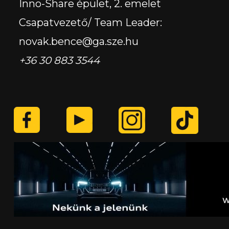
Inno-Share épület, 2. emelet
Csapatvezető/ Team Leader:
novak.bence@ga.sze.hu
+36 30 883 3544