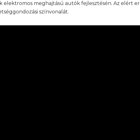
k elektromos meghajtású autók fejlesztésén. Az elért e
tséggondozási színvonalát.