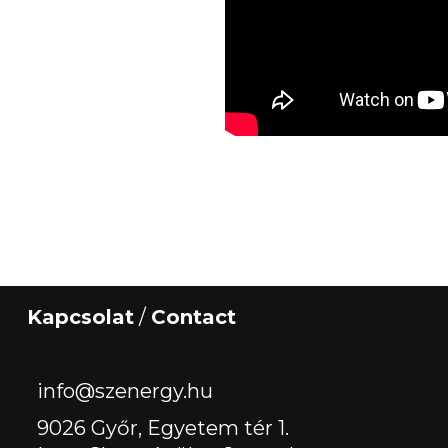
Kapcsolat
/
Contact
‏‏‎ ‎
info@szenergy.hu
9026 Győr, Egyetem tér 1.