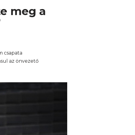
te meg a
ó
m csapata
ásul az önvezető