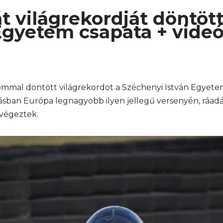
át világrekordját döntöt
Egyetem csapata + vide
mmal döntött világrekordot a Széchenyi István Egyete
sban Európa legnagyobb ilyen jellegű versenyén, ráad
 végeztek.