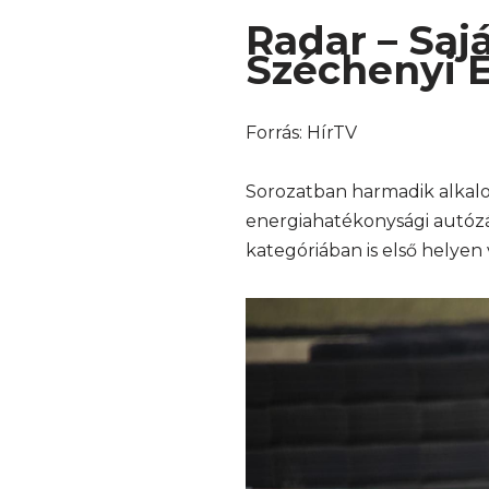
Radar – Saj
Széchenyi 
Forrás: HírTV
Sorozatban harmadik alkalo
energiahatékonysági autózá
kategóriában is első helyen