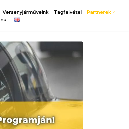
Versenyjárműveink
Tagfelvétel
Partnerek
ünk