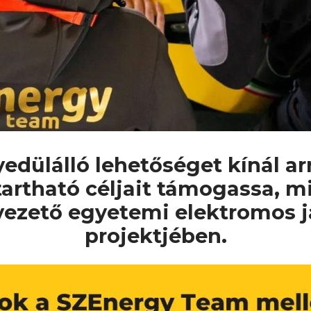
ülálló lehetőséget kínál arr
tartható céljait támogassa, m
ezető egyetemi elektromos j
projektjében.