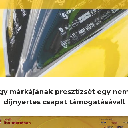
gy márkájának presztizsét egy nemz
díjnyertes csapat támogatásával!